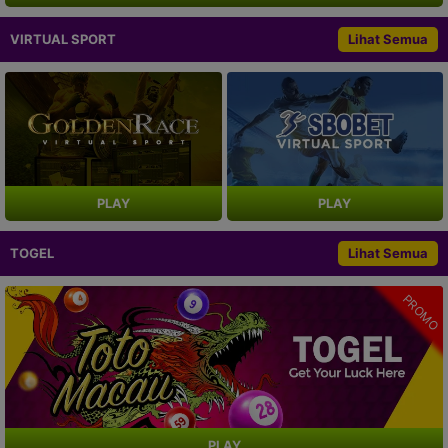
VIRTUAL SPORT
Lihat Semua
PLAY
PLAY
TOGEL
Lihat Semua
PROMO
PLAY