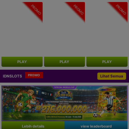
PROMO
PROMO
PROMO
PLAY
PLAY
PLAY
PROMO
IDNSLOTS
Lihat Semua
Lebih details
view leaderboard