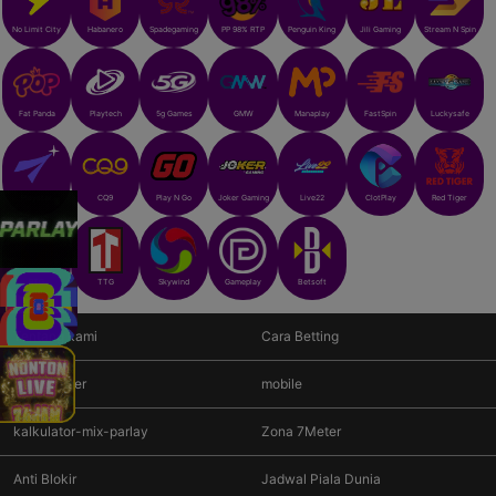
Habanero
Spadegaming
PP 98% RTP
Penguin King
Jili Gaming
Stream N Spin
No Limit City
Fat Panda
Playtech
5g Games
GMW
Manaplay
FastSpin
Luckysafe
Playstar
CQ9
Play N Go
Joker Gaming
Live22
ClotPlay
Red Tiger
RTG
TTG
Skywind
Gameplay
Betsoft
Tentang kami
Cara Betting
Link 7meter
mobile
kalkulator-mix-parlay
Zona 7Meter
Anti Blokir
Jadwal Piala Dunia