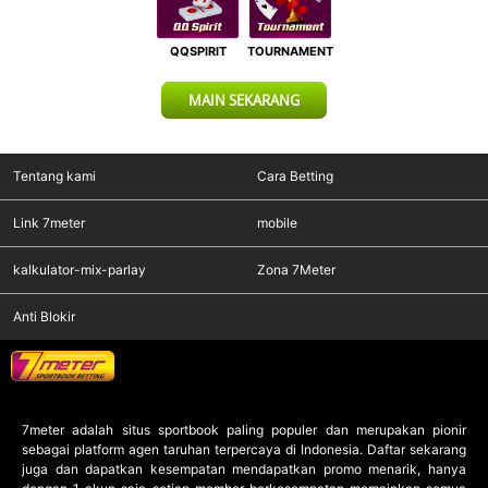
QQSPIRIT
TOURNAMENT
MAIN SEKARANG
Tentang kami
Cara Betting
Link 7meter
mobile
kalkulator-mix-parlay
Zona 7Meter
Anti Blokir
7meter
adalah situs sportbook paling populer dan merupakan pionir
sebagai platform agen taruhan terpercaya di Indonesia. Daftar sekarang
juga dan dapatkan kesempatan mendapatkan promo menarik, hanya